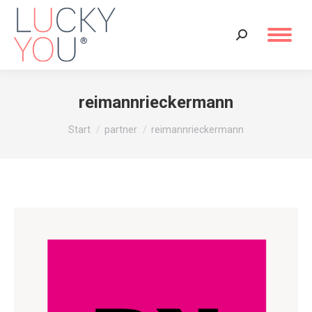
Search:
reimannrieckermann
Sie befinden sich hier:
Start
partner
reimannrieckermann