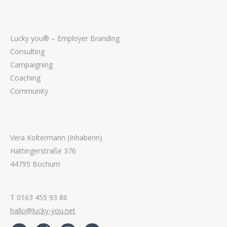
Lucky you® – Employer Branding
Consulting
Campaigning
Coaching
Community
Vera Koltermann (Inhaberin)
Hattingerstraße 376
44795 Bochum
T 0163 455 93 86
hallo@lucky-you.net